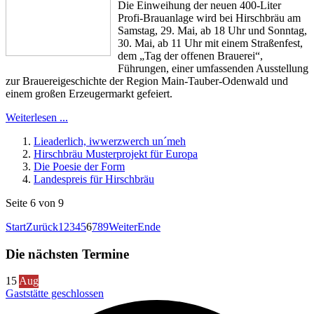
Die Einweihung der neuen 400-Liter
Profi-Brauanlage wird bei Hirschbräu am
Samstag, 29. Mai, ab 18 Uhr und Sonntag,
30. Mai, ab 11 Uhr mit einem Straßenfest,
dem „Tag der offenen Brauerei“,
Führungen, einer umfassenden Ausstellung
zur Brauereigeschichte der Region Main-Tauber-Odenwald und
einem großen Erzeugermarkt gefeiert.
Weiterlesen ...
Lieaderlich, iwwerzwerch un´meh
Hirschbräu Musterprojekt für Europa
Die Poesie der Form
Landespreis für Hirschbräu
Seite 6 von 9
Start
Zurück
1
2
3
4
5
6
7
8
9
Weiter
Ende
Die nächsten Termine
15
Aug
Gaststätte geschlossen