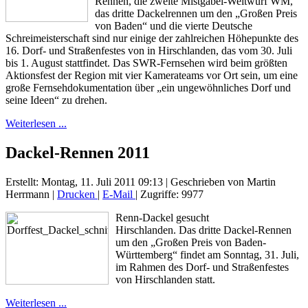
Rennen, die zweite Mistgabel-Weitwurf WM,
das dritte Dackelrennen um den „Großen Preis
von Baden“ und die vierte Deutsche
Schreimeisterschaft sind nur einige der zahlreichen Höhepunkte des
16. Dorf- und Straßenfestes von in Hirschlanden, das vom 30. Juli
bis 1. August stattfindet. Das SWR-Fernsehen wird beim größten
Aktionsfest der Region mit vier Kamerateams vor Ort sein, um eine
große Fernsehdokumentation über „ein ungewöhnliches Dorf und
seine Ideen“ zu drehen.
Weiterlesen ...
Dackel-Rennen 2011
Erstellt: Montag, 11. Juli 2011 09:13
|
Geschrieben von Martin
Herrmann
|
Drucken
|
E-Mail
| Zugriffe: 9977
Renn-Dackel gesucht
Hirschlanden. Das dritte Dackel-Rennen
um den „Großen Preis von Baden-
Württemberg“ findet am Sonntag, 31. Juli,
im Rahmen des Dorf- und Straßenfestes
von Hirschlanden statt.
Weiterlesen ...