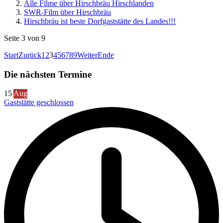
Alle Filme über Hirschbräu Hirschlanden
SWR-Film über Hirschbräu
Hirschbräu ist beste Dorfgaststätte des Landes!!!
Seite 3 von 9
Start
Zurück
1
2
3
4
5
6
7
8
9
Weiter
Ende
Die nächsten Termine
15
Aug
Gaststätte geschlossen