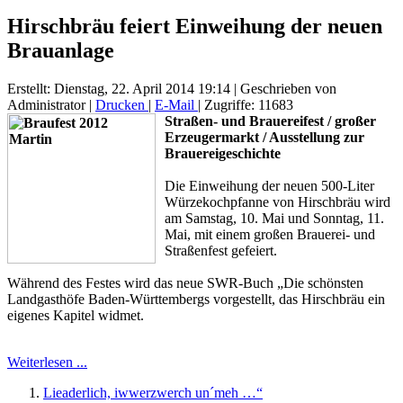
Hirschbräu feiert Einweihung der neuen
Brauanlage
Erstellt: Dienstag, 22. April 2014 19:14
|
Geschrieben von
Administrator
|
Drucken
|
E-Mail
| Zugriffe: 11683
Straßen- und Brauereifest / großer
Erzeugermarkt
/ Ausstellu
ng zur
Brauereigeschichte
Die Einweihung der neuen 500-Liter
Würzekochpfanne von Hirschbräu wird
a
m Samstag, 10. Mai und Sonntag, 11
.
Mai, mit einem großen
Brauerei- und
Straßenfest
gefeiert.
Während des Festes wird das neue SWR-Buch „Die schönsten
Landgasthöfe Baden-Württembergs vorgestellt, das Hirschbräu ein
eigenes Kapitel widmet.
Weiterlesen ...
Lieaderlich, iwwerzwerch un´meh …“