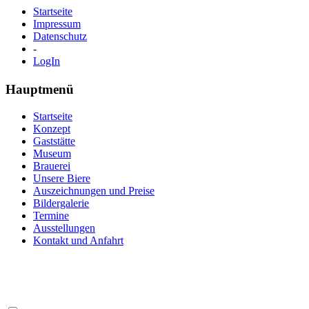
Startseite
Impressum
Datenschutz
-
LogIn
Hauptmenü
Startseite
Konzept
Gaststätte
Museum
Brauerei
Unsere Biere
Auszeichnungen und Preise
Bildergalerie
Termine
Ausstellungen
Kontakt und Anfahrt