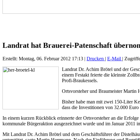
Landrat hat Brauerei-Patenschaft übern
Erstellt: Montag, 06. Februar 2012 17:13
|
Drucken
|
E-Mail
| Zugriff
Landrat Dr. Achim Brötel und der Gesc
einem Festakt feierte die kleinste Zo
Profi-Braukessels.
Ortsvorsteher und Braumeister Martin 
Bisher habe man mit zwei 150-Liter Kes
dass die Investitionen von 32.000 Euro 
In einem kurzen Rückblick erinnerte der Ortsvorsteher an die Erfolg
kommunale Bürgeraktion ausgezeichnet wurde und im Januar 2011 i
Mit Landrat Dr. Achim Brötel und dem Geschäftsführer der Distelhäu
unterstützt, sagte Martin Herrmann. Nach der Einführung und Begrü