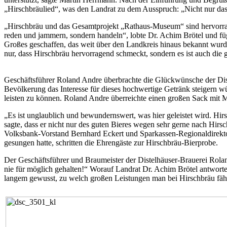
„Hirschbräulied“, was den Landrat zu dem Ausspruch: „Nicht nur dass
„Hirschbräu und das Gesamtprojekt „Rathaus-Museum“ sind hervorrag
reden und jammern, sondern handeln“, lobte Dr. Achim Brötel und fü
Großes geschaffen, das weit über den Landkreis hinaus bekannt wurde 
nur, dass Hirschbräu hervorragend schmeckt, sondern es ist auch die g
Geschäftsführer Roland Andre überbrachte die Glückwünsche der Diste
Bevölkerung das Interesse für dieses hochwertige Getränk steigern w
leisten zu können. Roland Andre überreichte einen großen Sack mit M
„Es ist unglaublich und bewundernswert, was hier geleistet wird. Hir
sagte, dass er nicht nur des guten Bieres wegen sehr gerne nach Hir
Volksbank-Vorstand Bernhard Eckert und Sparkassen-Regionaldirekt
gesungen hatte, schritten die Ehrengäste zur Hirschbräu-Bierprobe.
Der Geschäftsführer und Braumeister der Distelhäuser-Brauerei Rolan
nie für möglich gehalten!“ Worauf Landrat Dr. Achim Brötel antwort
langem gewusst, zu welch großen Leistungen man bei Hirschbräu fähi