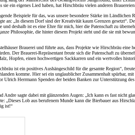
 sie ein eigenes Lied haben, hat Hirschbräu vielen anderen Brauereien
ende Beispiele für das, was unsere besondere Stärke im Ländlichen R
gte an: „In diesem Dorf sind der Kreativität kaum Grenzen gesetzt“. 
und deshalb ist es eine Ehre für mich, hier die Patenschaft zu überne
anze Philosophie, die hinter diesem Projekt steht und die sie mit bewu
lhäuser Brauerei und führte aus, dass Projekte wie Hirschbräu eine h
ürden. Der Brauerei-Repräsentant freute sich die Patenschaft zu übern
alz, Hopfen, einen hochwertigen Sackkarren und ein wertvolles histor
schbräu ist ein positives Aushängeschild für die gesamte Region“, fre
schlanden komme. Hier sei ein unglaublicher Zusammenhalt spürbar, mit
or Ulrich Herrmann Spenden der beiden Banken zur Unterstützung de
d Andre sagte dabei mit glänzenden Augen: „Ich kann es fast nicht gla
ete: „Dieses Lob aus berufenem Munde kann die Bierbauer aus Hirschlan
g ist!“