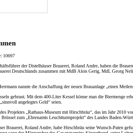
ommen
e: 10697
häftsführer der Distelhäuser Brauerei, Roland Andre, haben die Braue
llbrauerei Deutschlands zusammen mit MdB Alois Gerig, MdL Georg Neli
Herrmann nannte die Anschaffung der neuen Brauanlage „einen Meilens
seln gebraut. Mit dem 400-Liter Kessel könne man die Biermenge erhöh
„sinnvoll angelegtes Geld“ seien.
e des Projektes „Rathaus-Museum mit Hirschbräu“, das im Jahr 2010 vo
n Brüssel zum „Ehrenamts Leuchtturmprojekt“ des Landes Baden-Würt
ser Brauerei, Roland Andre, habe Hirschbräu seine Wunsch-Paten gefund
ßung sang der Männerchor des Gesangvereins Sängerbund, unter Leitun