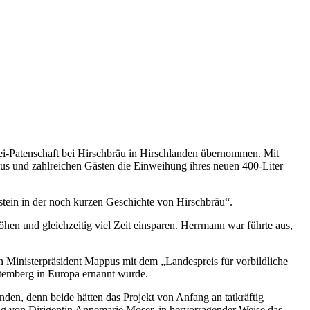
rei-Patenschaft bei Hirschbräu in Hirschlanden übernommen. Mit
us und zahlreichen Gästen die Einweihung ihres neuen 400-Liter
tein in der noch kurzen Geschichte von Hirschbräu“.
en und gleichzeitig viel Zeit einsparen. Herrmann war führte aus,
n Ministerpräsident Mappus mit dem „Landespreis für vorbildliche
temberg in Europa ernannt wurde.
en, denn beide hätten das Projekt von Anfang an tatkräftig
g von Dirigentin Annemarie Moser, in hervorragender Weise das