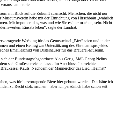
 voraus“ animierte.
aum mit Blick auf die Zukunft ausmacht: Menschen, die nicht nur
Der Museumsverein habe mit der Einrichtung von Hirschbräu „wahrlich
hmen. Mir imponiert das, was und wie Sie es hier machen, sehr. Nicht
ndernswertem Einsatz leben“, sagte der Landrat.
ervorragende Werbung für das Genussmittel „Bier“ seien und in der
ehmen und einen Beitrag zur Unterstützung des Ehrenamtsprojektes
isches Emailleschild von Distelhäuser für das Brauerei-Museum.
ute sich der Bundestagsabgeordnete Alois Gerig. MdL Georg Nelius
 dem sich Großes erreichen lasse. Im Anschluss überreichten
s Braukessel-Kaufs. Nachdem der Männerchor das Lied „Heimat“
uben, was für hervorragende Biere hier gebraut werden. Das hätte ich
den zu Recht stolz machen – aber ich persönlich habe schon seit